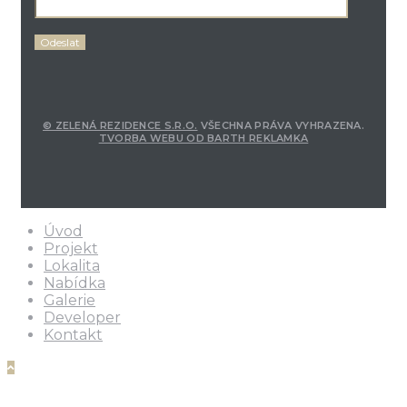
© ZELENÁ REZIDENCE S.R.O.
VŠECHNA PRÁVA VYHRAZENA.
TVORBA WEBU OD BARTH REKLAMKA
Úvod
Projekt
Lokalita
Nabídka
Galerie
Developer
Kontakt