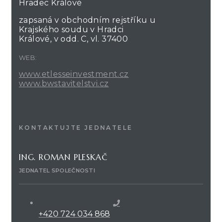
Hradec Králové
zapsaná v obchodním rejstříku u
Krajského soudu v Hradci
Králové, v odd. C, vl. 37400
WEB:
www.etlesseinvestment.cz
www.bwstavitelstvi.cz
KONTAKTUJTE JEDNATELE
ING. ROMAN PLESKAČ
JEDNATEL SPOLEČNOSTI
+420 724 034 868