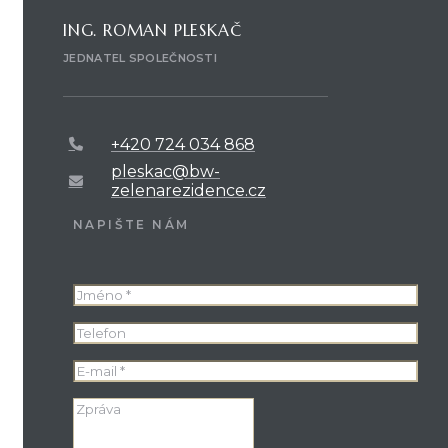
ING. ROMAN PLESKAČ
JEDNATEL SPOLEČNOSTI
+420 724 034 868
pleskac@bw-
zelenarezidence.cz
NAPIŠTE NÁM