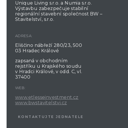
Unique Living s.r.o. a Numia s.r.o.
Výstavbu zabezpečuje stabilní
regionální stavební společnost BW –
Stavitelství, s.r.o.
ADRESA:
Eliščino nábřeží 280/23, 500
03 Hradec Králové
zapsaná v obchodním
rejstříku u Krajského soudu
v Hradci Králové, v odd. C, vl.
37400
WEB:
www.etlesseinvestment.cz
www.bwstavitelstvi.cz
KONTAKTUJTE JEDNATELE