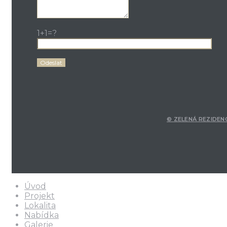
1+1=?
© ZELENÁ REZIDENC
Úvod
Projekt
Lokalita
Nabídka
Galerie