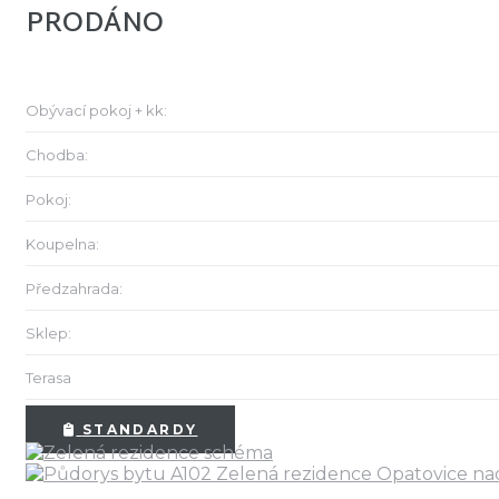
PRODÁNO
Obývací pokoj + kk:
Chodba:
Pokoj:
Koupelna:
Předzahrada:
Sklep:
Terasa
STANDARDY