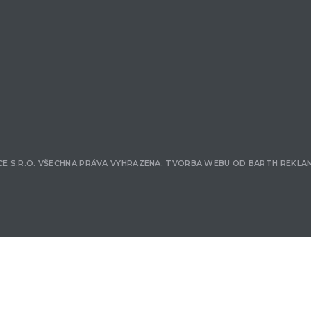
E S.R.O.
VŠECHNA PRÁVA VYHRAZENA.
TVORBA WEBU OD BARTH REKLA